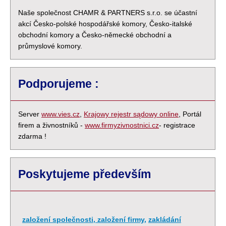
Naše společnost CHAMR & PARTNERS s.r.o. se účastní
akcí Česko-polské hospodářské komory, Česko-italské
obchodní komory a Česko-německé obchodní a
průmyslové komory.
Podporujeme :
Server
www.vies.cz
,
Krajowy rejestr sądowy online
, Portál
firem a živnostníků -
www.firmyzivnostnici.cz
- registrace
zdarma !
Poskytujeme především
založení společnosti, založení firmy
,
zakládání