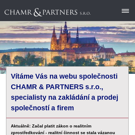
Úvod
Naše služby
Email
O nás
Vítáme Vás na webu společnosti
Kontakt
CHAMR & PARTNERS s.r.o.,
specialisty na zakládání a prodej
společností a firem
Aktuálně: Začal platit zákon o realitním
zprostředkování - realitní činnost se stala vázanou