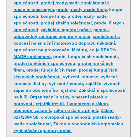
společností
,
prodej ready-made společností s
ručením omezeným
,
prodej ready-made firmy
, koupě
společnosti, koupě firmy,
prodej ready-made
společností
, prodej shelf společností,
prodej čistých
společností
,
zakládání agentur práce
,
garant -
odpovědný zástupce agentury práce
,
společnost s
koncesí na silniční motorovou dopravu nákladní
,
společnost na provozování lékárny
,
co je READY-
MADE společnost
, prodej fungujících společností,
prodej funkčních společností
,
prodej funkčních
firem, prodej fungujících firem
,
prodej fungujících
ziskových společností
, vyřízení koncese, vyřízení
koncesní listiny, vyřízení živnosti, zajištění živnosti,
zápis do obchodního rejstříku
,
Zakládání společností
na klíč
,
Organizační složky
,
omezení plateb v
hotovosti
,
rejstřík trestů
,
živnostenský zákon
,
obchodní zákoník
,
zákon o dani z příjmů
,
Zákon
627/2004 Sb. o evropské společnosti
,
polské ready-
made společnosti
,
Zákon o obchodních korporacích
,
vyhledávání agentury práce